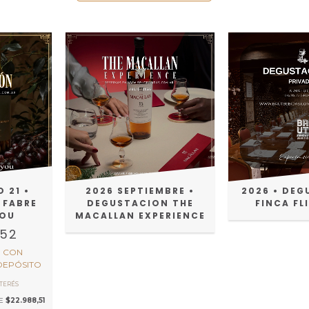
 21 •
2026 SEPTIEMBRE •
2026 • DE
 FABRE
DEGUSTACION THE
FINCA F
OU
MACALLAN EXPERIENCE
,52
0
CON
DEPÓSITO
DE
$22.988,51