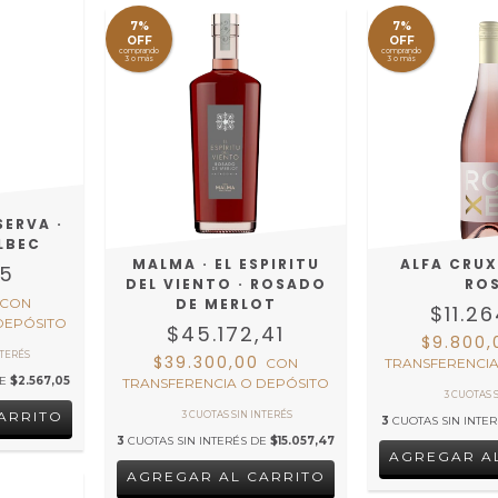
7%
7%
OFF
OFF
comprando
comprando
3 o más
3 o más
SERVA ·
LBEC
MALMA · EL ESPIRITU
ALFA CRUX 
15
DEL VIENTO · ROSADO
RO
CON
DE MERLOT
$11.2
DEPÓSITO
$45.172,41
$9.800
$39.300,00
CON
TRANSFERENCIA
DE
$2.567,05
TRANSFERENCIA O DEPÓSITO
3
CUOTAS SIN INTE
3
CUOTAS SIN INTERÉS DE
$15.057,47