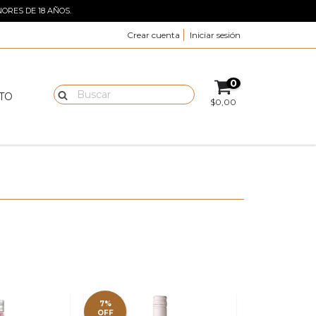
ORES DE 18 AÑOS.
Crear cuenta
Iniciar sesión
0
TO
$0,00
7%
OFF