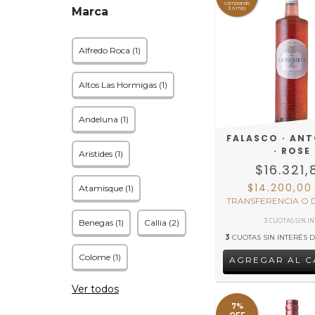
comprando
Marca
3 o más
Alfredo Roca (1)
Altos Las Hormigas (1)
Andeluna (1)
FALASCO · AN
· ROSE
Aristides (1)
$16.321,
$14.200,0
Atamisque (1)
TRANSFERENCIA O 
Benegas (1)
Callia (2)
3
CUOTAS SIN INTERÉS 
Colome (1)
Ver todos
7%