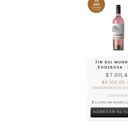
7%
OFF
comprando
3 o más
FIN DEL MUND
PODEROSA ·
$7.011,
$6.100,00
TRANSFERENCIA O 
3
CUOTAS SIN INTERÉS 