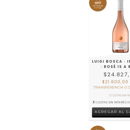
OFF
comprando
3 o más
LUIGI BOSCA · 
· ROSÉ IS A
$24.827
$21.600,0
TRANSFERENCIA O 
3
CUOTAS SIN INTERÉS 