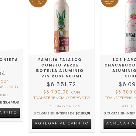
comprando
comprando
3 o más
3 o más
TONIETA
FAMILIA FALASCO ·
LOS HAR
CONEJO VERDE ·
CHACABUCO 
BOTELLA ALUMINIO ·
ALUMINIO
84
VIN ROSÉ 500ML
500
0
CON
$6.551,72
$6.09
DEPÓSITO
$5.700,00
$5.300
CON
TRANSFERENCIA O DEPÓSITO
TRANSFERENCIA
DE
$5.440,61
3
CUOTAS SIN INTERÉS DE
$2.183,91
3
CUOTAS SIN INTE