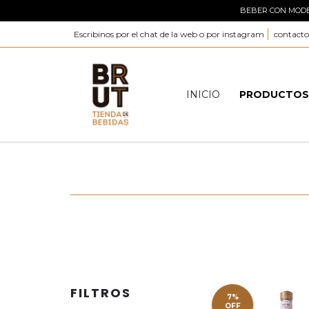
BEBER CON MODER
Escribinos por el chat de la web o por instagram
contact
INICIO
PRODUCTO
FILTROS
7%
OFF