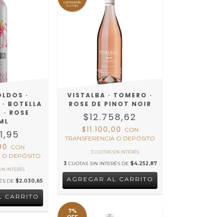
comprando
3 o más
OLDOS ·
VISTALBA · TOMERO ·
· BOTELLA
ROSE DE PINOT NOIR
 · ROSE
$12.758,62
ML
$11.100,00
CON
1,95
TRANSFERENCIA O DEPÓSITO
,00
CON
 O DEPÓSITO
3
CUOTAS SIN INTERÉS DE
$4.252,87
RÉS DE
$2.030,65
7%