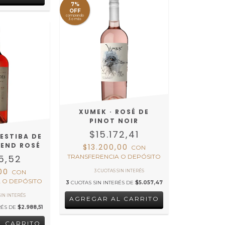
7%
OFF
comprando
3 o más
XUMEK · ROSÉ DE
PINOT NOIR
$15.172,41
 ESTIBA DE
BLEND ROSÉ
$13.200,00
CON
5,52
TRANSFERENCIA O DEPÓSITO
,00
CON
 O DEPÓSITO
3
CUOTAS SIN INTERÉS DE
$5.057,47
RÉS DE
$2.988,51