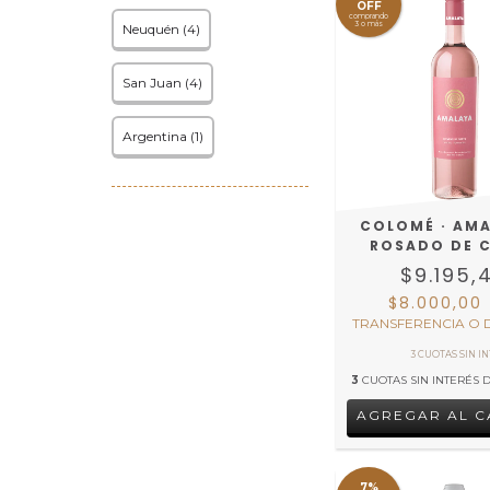
OFF
comprando
3 o más
Neuquén (4)
San Juan (4)
Argentina (1)
COLOMÉ · AMA
ROSADO DE 
$9.195,
$8.000,00
TRANSFERENCIA O 
3
CUOTAS SIN INTERÉS 
7%