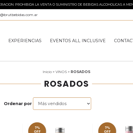
ACION. PROHIBIDA LA VENTA O SUMINISTRO DE BEBIDAS ALCOHOLICAS A MEN
o@brutbebidas.com.ar
S
EXPERIENCIAS
EVENTOS ALL INCLUSIVE
CONTAC
Inicio
>
VINOS
>
ROSADOS
ROSADOS
Ordenar por
7%
7%
OFF
OFF