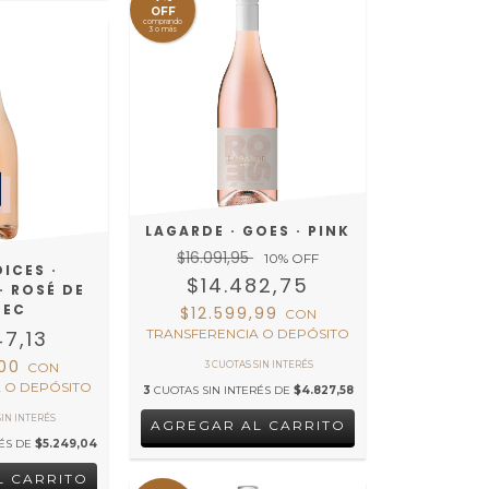
OFF
comprando
3 o más
LAGARDE · GOES · PINK
$16.091,95
10
% OFF
ICES ·
$14.482,75
· ROSÉ DE
BEC
$12.599,99
CON
47,13
TRANSFERENCIA O DEPÓSITO
,00
CON
 O DEPÓSITO
3
CUOTAS SIN INTERÉS DE
$4.827,58
RÉS DE
$5.249,04