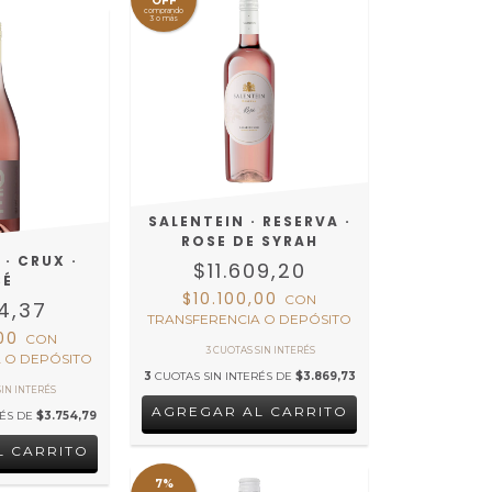
OFF
comprando
3 o más
SALENTEIN · RESERVA ·
ROSE DE SYRAH
· CRUX ·
$11.609,20
SÉ
$10.100,00
CON
64,37
TRANSFERENCIA O DEPÓSITO
,00
CON
 O DEPÓSITO
3
CUOTAS SIN INTERÉS DE
$3.869,73
RÉS DE
$3.754,79
7%