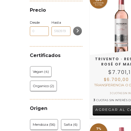
OFF
comprando
3 o más
Precio
Desde
Hasta
Certificados
TRIVENTO · RE
ROSÉ OF MA
$7.701,
Vegan (4)
$6.700,00
TRANSFERENCIA O 
Organico (2)
3
CUOTAS SIN INTERÉS 
Origen
Mendoza (56)
Salta (6)
7%