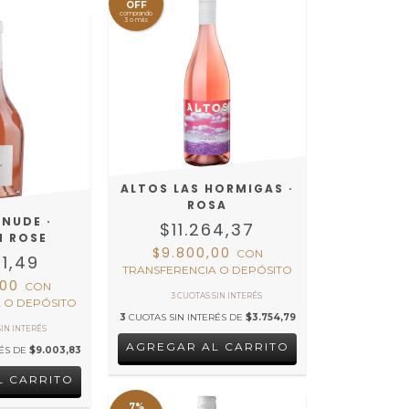
OFF
comprando
3 o más
ALTOS LAS HORMIGAS ·
ROSA
 NUDE ·
$11.264,37
M ROSE
$9.800,00
CON
11,49
TRANSFERENCIA O DEPÓSITO
,00
CON
 O DEPÓSITO
3
CUOTAS SIN INTERÉS DE
$3.754,79
RÉS DE
$9.003,83
7%