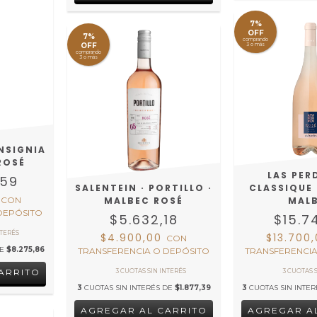
7%
OFF
7%
comprando
OFF
3 o más
comprando
3 o más
INSIGNIA
 ROSÉ
LAS PERD
,59
SALENTEIN · PORTILLO ·
CLASSIQUE 
0
CON
MALBEC ROSÉ
MAL
DEPÓSITO
$5.632,18
$15.7
$4.900,00
$13.700
CON
DE
$8.275,86
TRANSFERENCIA O DEPÓSITO
TRANSFERENCIA
3
CUOTAS SIN INTERÉS DE
$1.877,39
3
CUOTAS SIN INTE