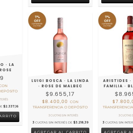
7%
7%
OFF
OFF
comprando
comprando
3 o más
3 o más
O · LA
 ROSE
49
LUIGI BOSCA · LA LINDA
ARISTIDES ·
CON
· ROSE DE MALBEC
FAMILIA · 
DEPÓSITO
$9.655,17
$8.96
$8.400,00
$7.800
CON
DE
$2.337,16
TRANSFERENCIA O DEPÓSITO
TRANSFERENCIA
3
CUOTAS SIN INTERÉS DE
$3.218,39
3
CUOTAS SIN INTE