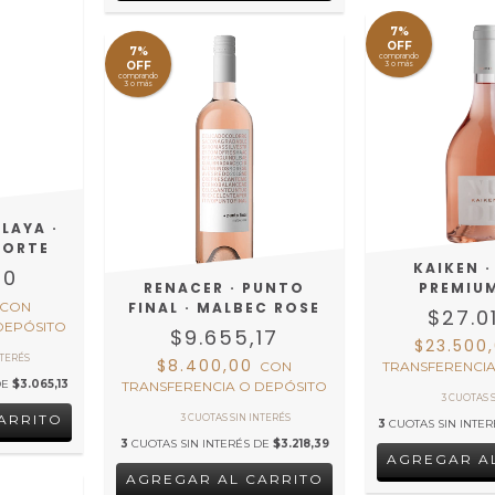
7%
OFF
7%
comprando
OFF
3 o más
comprando
3 o más
LAYA ·
CORTE
KAIKEN ·
40
RENACER · PUNTO
PREMIU
CON
FINAL · MALBEC ROSE
$27.0
DEPÓSITO
$9.655,17
$23.500
$8.400,00
CON
TRANSFERENCIA
DE
$3.065,13
TRANSFERENCIA O DEPÓSITO
3
CUOTAS SIN INTE
3
CUOTAS SIN INTERÉS DE
$3.218,39