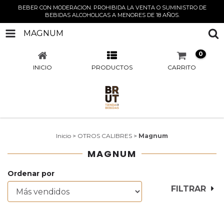
BEBER CON MODERACION. PROHIBIDA LA VENTA O SUMINISTRO DE
BEBIDAS ALCOHOLICAS A MENORES DE 18 AÑOS.
MAGNUM
0
INICIO
PRODUCTOS
CARRITO
Inicio
>
OTROS CALIBRES
>
Magnum
MAGNUM
Ordenar por
FILTRAR