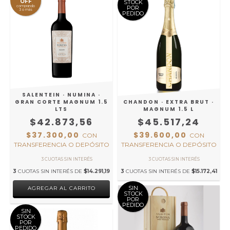
OFF
STOCK
comprando
POR
3 o más
PEDIDO
SALENTEIN · NUMINA ·
GRAN CORTE MAGNUM 1.5
CHANDON · EXTRA BRUT ·
LTS
MAGNUM 1.5 L
$42.873,56
$45.517,24
$37.300,00
$39.600,00
CON
CON
TRANSFERENCIA O DEPÓSITO
TRANSFERENCIA O DEPÓSITO
3
CUOTAS SIN INTERÉS DE
$14.291,19
3
CUOTAS SIN INTERÉS DE
$15.172,41
SIN
STOCK
POR
PEDIDO
SIN
STOCK
POR
PEDIDO