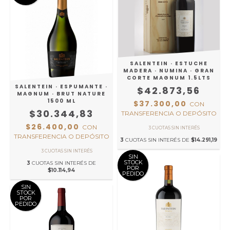
SALENTEIN · ESTUCHE
MADERA · NUMINA · GRAN
CORTE MAGNUM 1.5LTS
SALENTEIN · ESPUMANTE ·
$42.873,56
MAGNUM · BRUT NATURE
1500 ML
$37.300,00
CON
$30.344,83
TRANSFERENCIA O DEPÓSITO
$26.400,00
CON
TRANSFERENCIA O DEPÓSITO
3
CUOTAS SIN INTERÉS DE
$14.291,19
SIN
STOCK
3
CUOTAS SIN INTERÉS DE
POR
$10.114,94
PEDIDO
SIN
STOCK
POR
PEDIDO