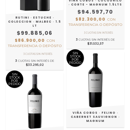
VIÑA COBOS · COCODRILO
· CORTE - MAGNUM 1.5LTS
$94.597,70
RUTINI · ESTUCHE ·
$82.300,00
CON
COLECCION · MALBEC · 1.5
TRANSFERENCIA O DEPÓSITO
LT
$99.885,06
$86.900,00
3
CUOTAS SIN INTERÉS DE
CON
$31.532,57
TRANSFERENCIA O DEPÓSITO
SIN
STOCK
POR
3
CUOTAS SIN INTERÉS DE
PEDIDO
$33.295,02
SIN
STOCK
POR
PEDIDO
VIÑA COBOS · FELINO ·
CABERNET SAUVIGNON ·
MAGNUM