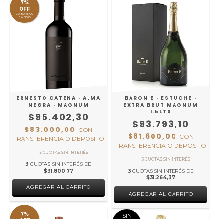
7%
OFF
comprando
3 o más
ERNESTO CATENA · ALMA
BARON B · ESTUCHE ·
NEGRA · MAGNUM
EXTRA BRUT MAGNUM
1.5LTS
$95.402,30
$93.793,10
$83.000,00
CON
$81.600,00
CON
TRANSFERENCIA O DEPÓSITO
TRANSFERENCIA O DEPÓSITO
3
CUOTAS SIN INTERÉS DE
$31.800,77
3
CUOTAS SIN INTERÉS DE
$31.264,37
7%
SIN