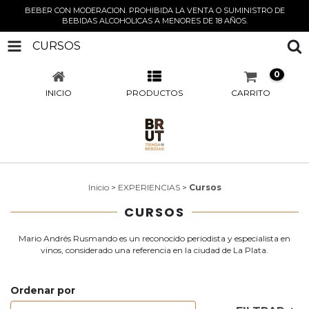
BEBER CON MODERACION. PROHIBIDA LA VENTA O SUMINISTRO DE
BEBIDAS ALCOHOLICAS A MENORES DE 18 AÑOS.
CURSOS
0
INICIO
PRODUCTOS
CARRITO
Inicio
>
EXPERIENCIAS
>
Cursos
CURSOS
Mario Andrés Rusmando es un reconocido periodista y especialista en
vinos, considerado una referencia en la ciudad de La Plata.
Ordenar por