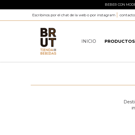
BEBER CON MODER
Escribinos por el chat de la web o por instagram
contact
INICIO
PRODUCTO
Desti
i