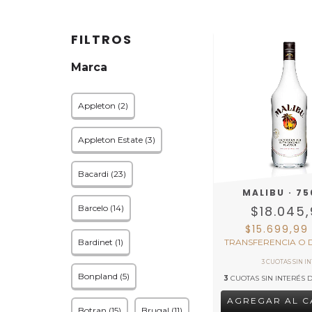
FILTROS
Marca
Appleton (2)
Appleton Estate (3)
Bacardi (23)
MALIBU · 75
Barcelo (14)
$18.045
$15.699,9
Bardinet (1)
TRANSFERENCIA O 
Bonpland (5)
3
CUOTAS SIN INTERÉS 
Botran (15)
Brugal (11)