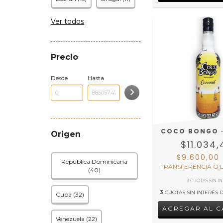
Ver todos
Precio
Desde
Hasta
COCO BONGO ·
Origen
$11.034,
$9.600,00
Republica Dominicana
TRANSFERENCIA O 
(40)
3
CUOTAS SIN INTERÉS 
Cuba (32)
Venezuela (22)