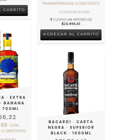
TRANSFERENCIA O DEPÓSITO
3
CUOTAS SIN INTERÉS DE
$26.896,55
RA · EXTRA
 · BANANA
· 700ML
56,32
BACARDI · CARTA
0,00
CON
NEGRA · SUPERIOR
 O DEPÓSITO
BLACK · 1000ML