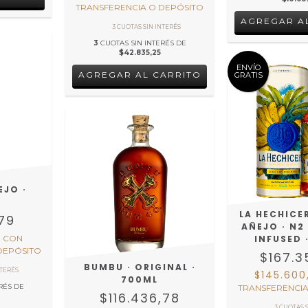
TRANSFERENCIA O DEPÓSITO
3
CUOTAS SIN INTERÉS DE
$42.835,25
ENVÍO
GRATIS
EJO ·
LA HECHICE
,79
AÑEJO · N2
0
CON
INFUSED 
DEPÓSITO
$167.3
BUMBU · ORIGINAL ·
$145.60
700ML
RÉS DE
TRANSFERENCIA
$116.436,78