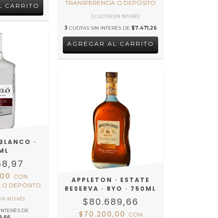
TRANSFERENCIA O DEPÓSITO
3
CUOTAS SIN INTERÉS DE
$7.471,26
 BLANCO ·
ML
68,97
,00
CON
APPLETON · ESTATE
 O DEPÓSITO
RESERVA · 8YO · 750ML
$80.689,66
INTERÉS DE
$70.200,00
CON
9,66