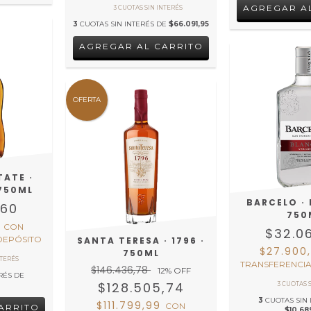
3
CUOTAS SIN INTERÉS DE
$66.091,95
OFERTA
TATE ·
 750ML
BARCELO ·
,60
750
0
CON
$32.0
DEPÓSITO
SANTA TERESA · 1796 ·
$27.900
750ML
TRANSFERENCIA
$146.436,78
12
% OFF
RÉS DE
$128.505,74
3
CUOTAS SIN 
$111.799,99
CON
$10.68