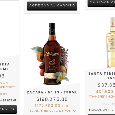
CARTA
50ML
SANTA TERE
03
· 75
0
CON
$37.3
DEPÓSITO
$32.500
ZACAPA · Nº 23 · 750ML
TRANSFERENCIA
$198.275,86
DE
$5.977,01
$172.500,00
CON
3
CUOTAS SIN INTE
TRANSFERENCIA O DEPÓSITO