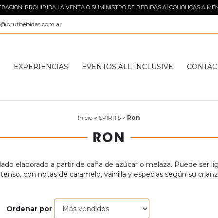
ACION. PROHIBIDA LA VENTA O SUMINISTRO DE BEBIDAS ALCOHOLICAS A MEN
o@brutbebidas.com.ar
S
EXPERIENCIAS
EVENTOS ALL INCLUSIVE
CONTAC
Inicio
>
SPIRITS
>
Ron
RON
lado elaborado a partir de caña de azúcar o melaza. Puede ser li
ntenso, con notas de caramelo, vainilla y especias según su crianz
Ordenar por