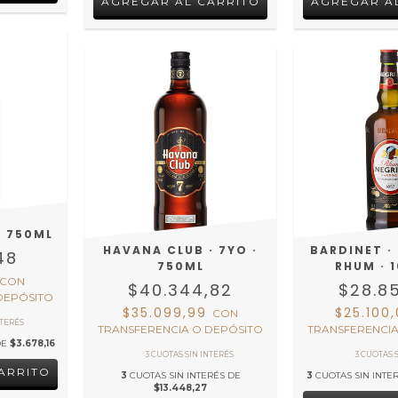
 750ML
HAVANA CLUB · 7YO ·
BARDINET ·
48
750ML
RHUM · 
CON
$40.344,82
$28.8
DEPÓSITO
$35.099,99
$25.100
CON
TRANSFERENCIA O DEPÓSITO
TRANSFERENCIA
DE
$3.678,16
3
CUOTAS SIN INTERÉS DE
3
CUOTAS SIN INTE
$13.448,27