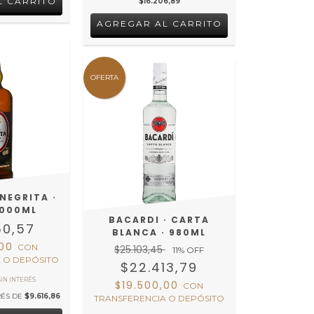
$16.206,89
OFERTA
 NEGRITA ·
1000ML
BACARDI · CARTA
50,57
BLANCA · 980ML
,00
CON
$25.103,45
11
% OFF
 O DEPÓSITO
$22.413,79
$19.500,00
CON
RÉS DE
$9.616,86
TRANSFERENCIA O DEPÓSITO