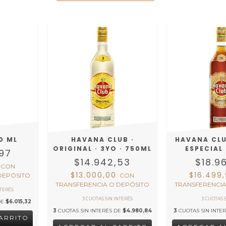
0 ML
HAVANA CLUB ·
HAVANA CLU
ORIGINAL · 3YO · 750ML
ESPECIAL
,97
$14.942,53
$18.9
9
CON
$13.000,00
$16.499
DEPÓSITO
CON
TRANSFERENCIA O DEPÓSITO
TRANSFERENCIA
DE
$6.015,32
3
CUOTAS SIN INTERÉS DE
$4.980,84
3
CUOTAS SIN INTE