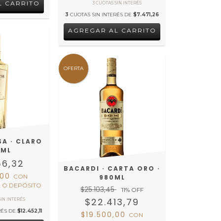
3
CUOTAS SIN INTERÉS DE
$7.471,26
OFERTA
SA · CLARO
0ML
56,32
BACARDI · CARTA ORO ·
,00
CON
980ML
 O DEPÓSITO
$25.103,45
11
% OFF
$22.413,79
RÉS DE
$12.452,11
$19.500,00
CON