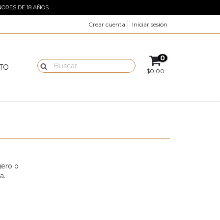
ORES DE 18 AÑOS.
Crear cuenta
Iniciar sesión
0
TO
$0,00
gero o
a.