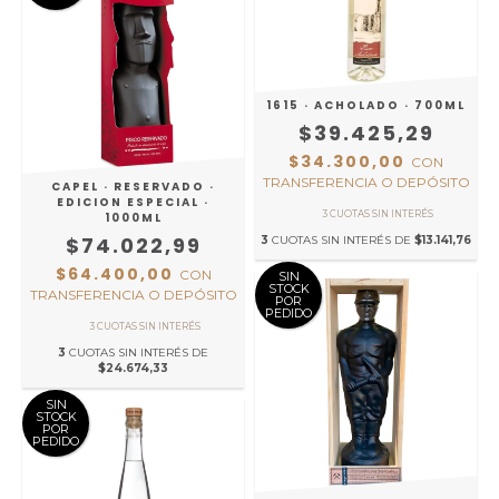
1615 · ACHOLADO · 700ML
$39.425,29
$34.300,00
CON
TRANSFERENCIA O DEPÓSITO
CAPEL · RESERVADO ·
EDICION ESPECIAL ·
1000ML
$74.022,99
3
CUOTAS SIN INTERÉS DE
$13.141,76
$64.400,00
CON
SIN
STOCK
TRANSFERENCIA O DEPÓSITO
POR
PEDIDO
3
CUOTAS SIN INTERÉS DE
$24.674,33
SIN
STOCK
POR
PEDIDO