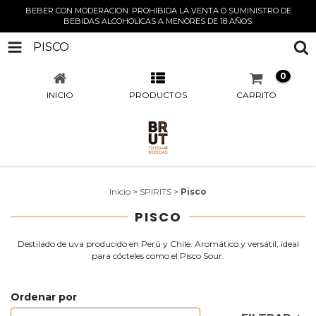
BEBER CON MODERACION. PROHIBIDA LA VENTA O SUMINISTRO DE
BEBIDAS ALCOHOLICAS A MENORES DE 18 AÑOS.
PISCO
0
INICIO
PRODUCTOS
CARRITO
Inicio
>
SPIRITS
>
Pisco
PISCO
Destilado de uva producido en Perú y Chile. Aromático y versátil, ideal
para cócteles como el Pisco Sour.
Ordenar por