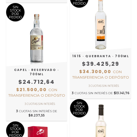
POR
PEDIDO
SIN
STOCK
POR
PEDIDO
1615 · QUEBRANTA · 700ML
$39.425,29
CAPEL · RESERVADO ·
$34.300,00
CON
700ML
TRANSFERENCIA O DEPÓSITO
$24.712,64
$21.500,00
CON
3
CUOTAS SIN INTERÉS DE
$13.141,76
TRANSFERENCIA O DEPÓSITO
SIN
STOCK
POR
3
CUOTAS SIN INTERÉS DE
PEDIDO
$8.237,55
SIN
STOCK
POR
PEDIDO