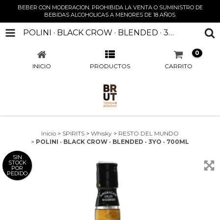
BEBER CON MODERACION. PROHIBIDA LA VENTA O SUMINISTRO DE
BEBIDAS ALCOHOLICAS A MENORES DE 18 AÑOS.
POLINI · BLACK CROW · BLENDED · 3YO · 700ML
0
INICIO
PRODUCTOS
CARRITO
Inicio
>
SPIRITS
>
Whisky
>
RESTO DEL MUNDO
>
POLINI · BLACK CROW · BLENDED · 3YO · 700ML
SIN
STOCK
POR
PEDIDO