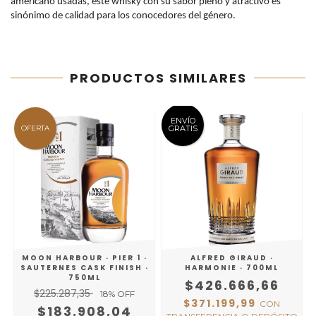
americano usadas, este whisky con su sabor pleno y atractivo es
sinónimo de calidad para los conocedores del género.
PRODUCTOS SIMILARES
ENVÍO
OFERTA
GRATIS
MOON HARBOUR · PIER 1 ·
ALFRED GIRAUD ·
SAUTERNES CASK FINISH ·
HARMONIE · 700ML
750ML
$426.666,66
$225.287,35
18
% OFF
$371.199,99
CON
O
$183.908,04