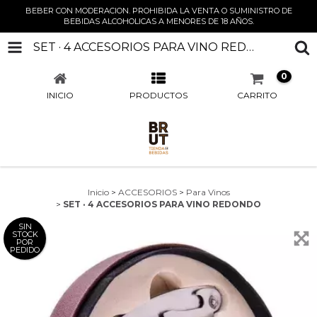
BEBER CON MODERACION. PROHIBIDA LA VENTA O SUMINISTRO DE
BEBIDAS ALCOHOLICAS A MENORES DE 18 AÑOS.
SET · 4 ACCESORIOS PARA VINO REDONDO
0
INICIO
PRODUCTOS
CARRITO
Inicio
>
ACCESORIOS
>
Para Vinos
>
SET · 4 ACCESORIOS PARA VINO REDONDO
SIN
STOCK
POR
PEDIDO