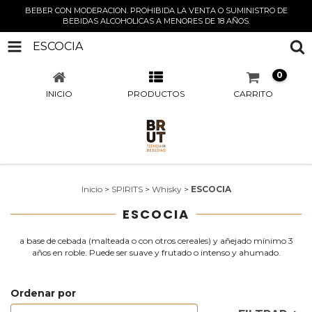
BEBER CON MODERACION. PROHIBIDA LA VENTA O SUMINISTRO DE
BEBIDAS ALCOHOLICAS A MENORES DE 18 AÑOS.
ESCOCIA
0
INICIO
PRODUCTOS
CARRITO
Inicio
>
SPIRITS
>
Whisky
>
ESCOCIA
ESCOCIA
a base de cebada (malteada o con otros cereales) y añejado mínimo 3
años en roble. Puede ser suave y frutado o intenso y ahumado.
Ordenar por