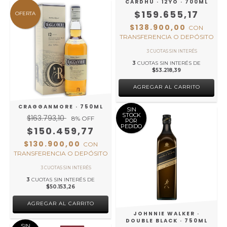
CARDHU · 12YO · 700ML
$159.655,17
OFERTA
$138.900,00
CON
TRANSFERENCIA O DEPÓSITO
3
CUOTAS SIN INTERÉS DE
$53.218,39
CRAGGANMORE · 750ML
SIN
STOCK
$163.793,10
8
% OFF
POR
PEDIDO
$150.459,77
$130.900,00
CON
TRANSFERENCIA O DEPÓSITO
3
CUOTAS SIN INTERÉS DE
$50.153,26
JOHNNIE WALKER ·
DOUBLE BLACK · 750ML
SIN