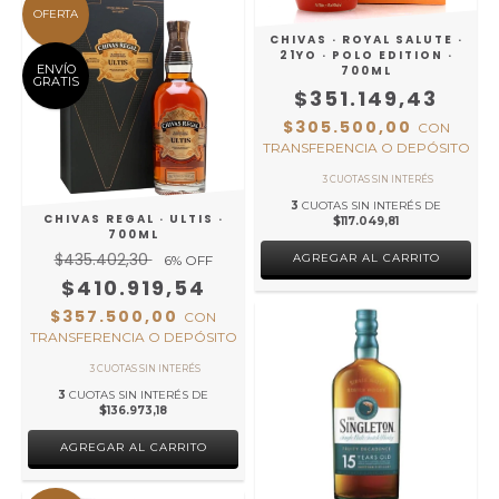
OFERTA
CHIVAS · ROYAL SALUTE ·
21YO · POLO EDITION ·
ENVÍO
700ML
GRATIS
$351.149,43
$305.500,00
CON
TRANSFERENCIA O DEPÓSITO
3
CUOTAS SIN INTERÉS DE
CHIVAS REGAL · ULTIS ·
$117.049,81
700ML
$435.402,30
6
% OFF
$410.919,54
$357.500,00
CON
TRANSFERENCIA O DEPÓSITO
3
CUOTAS SIN INTERÉS DE
$136.973,18