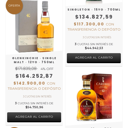
OFERTA
SINGLETON · 15YO · 700ML
$134.827,59
$117.300,00
CON
TRANSFERENCIA O DEPÓSITO
3
CUOTAS SIN INTERÉS DE
$44.942,53
GLENKINCHIE · SINGLE
MALT · 12YO · 750ML
$171.839,08
4
% OFF
$164.252,87
$142.900,00
CON
TRANSFERENCIA O DEPÓSITO
3
CUOTAS SIN INTERÉS DE
$54.750,96