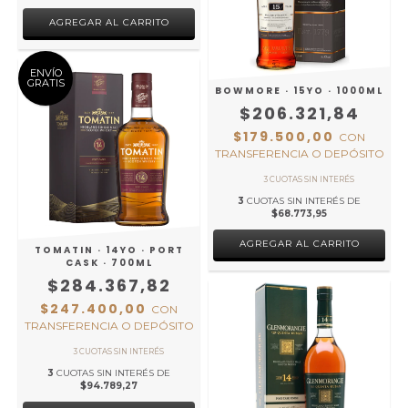
ENVÍO
GRATIS
BOWMORE · 15YO · 1000ML
$206.321,84
$179.500,00
CON
TRANSFERENCIA O DEPÓSITO
3
CUOTAS SIN INTERÉS DE
$68.773,95
TOMATIN · 14YO · PORT
CASK · 700ML
$284.367,82
$247.400,00
CON
TRANSFERENCIA O DEPÓSITO
3
CUOTAS SIN INTERÉS DE
$94.789,27