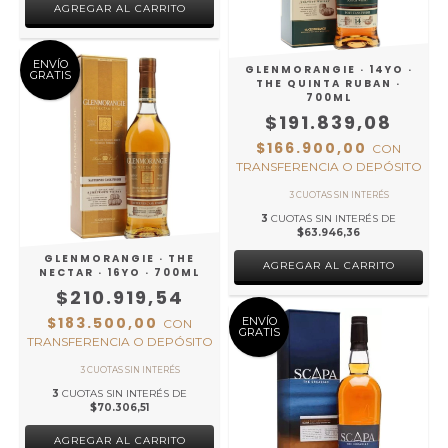
ENVÍO
GLENMORANGIE · 14YO ·
GRATIS
THE QUINTA RUBAN ·
700ML
$191.839,08
$166.900,00
CON
TRANSFERENCIA O DEPÓSITO
3
CUOTAS SIN INTERÉS DE
$63.946,36
GLENMORANGIE · THE
NECTAR · 16YO · 700ML
$210.919,54
$183.500,00
ENVÍO
CON
GRATIS
TRANSFERENCIA O DEPÓSITO
3
CUOTAS SIN INTERÉS DE
$70.306,51