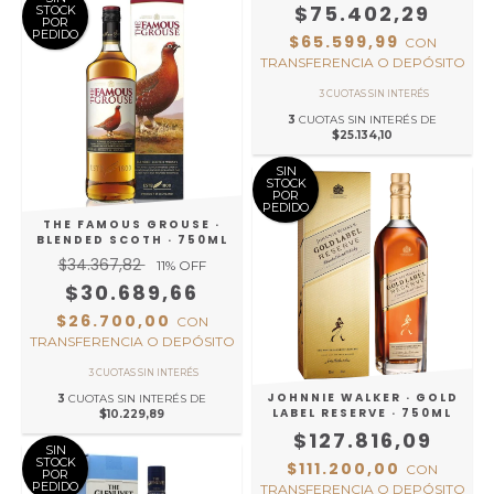
$75.402,29
STOCK
POR
PEDIDO
$65.599,99
CON
TRANSFERENCIA O DEPÓSITO
3
CUOTAS SIN INTERÉS DE
$25.134,10
SIN
STOCK
POR
PEDIDO
THE FAMOUS GROUSE ·
BLENDED SCOTH · 750ML
$34.367,82
11
% OFF
$30.689,66
$26.700,00
CON
TRANSFERENCIA O DEPÓSITO
JOHNNIE WALKER · GOLD
3
CUOTAS SIN INTERÉS DE
LABEL RESERVE · 750ML
$10.229,89
$127.816,09
SIN
STOCK
$111.200,00
CON
POR
PEDIDO
TRANSFERENCIA O DEPÓSITO