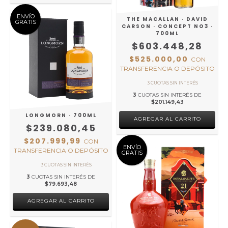
ENVÍO
THE MACALLAN · DAVID
GRATIS
CARSON · CONCEPT NO3 ·
700ML
$603.448,28
$525.000,00
CON
TRANSFERENCIA O DEPÓSITO
3
CUOTAS SIN INTERÉS DE
$201.149,43
LONGMORN · 700ML
$239.080,45
$207.999,99
CON
ENVÍO
TRANSFERENCIA O DEPÓSITO
GRATIS
3
CUOTAS SIN INTERÉS DE
$79.693,48